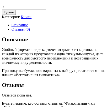
Количество
товара
Купить
Физкультминутки
Категория:
Книги
«Нейрогенезис»
дают
Описание
возможность
Отзывы (0)
быстро
повысить
Описание
концентрацию,
снять
Удобный формат в виде карточек-открыток из картона, на
напряжение,
каждой из которых представлена одна физкультминутка, дает
настроиться
возможность для быстрого переключения и возвращения к
на
значимому виду деятельности.
выполнение
учебной
При покупке бумажного варианта к набору прилагается мини-
или
плакат «Вегетативная гимнастика».
профессиональной
деятельности
Отзывы
Отзывов пока нет.
Будьте первым, кто оставил отзыв на “Физкультминутки